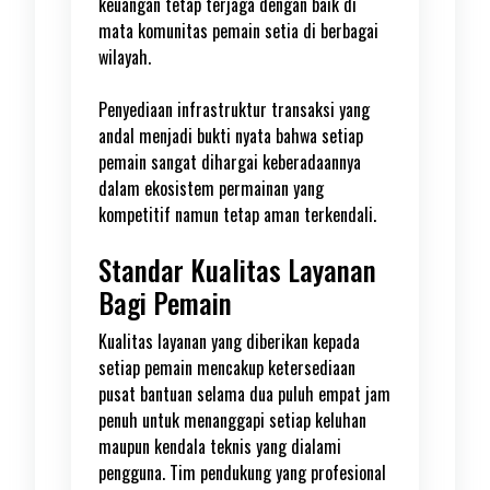
keuangan tetap terjaga dengan baik di
mata komunitas pemain setia di berbagai
wilayah.
Penyediaan infrastruktur transaksi yang
andal menjadi bukti nyata bahwa setiap
pemain sangat dihargai keberadaannya
dalam ekosistem permainan yang
kompetitif namun tetap aman terkendali.
Standar Kualitas Layanan
Bagi Pemain
Kualitas layanan yang diberikan kepada
setiap pemain mencakup ketersediaan
pusat bantuan selama dua puluh empat jam
penuh untuk menanggapi setiap keluhan
maupun kendala teknis yang dialami
pengguna. Tim pendukung yang profesional