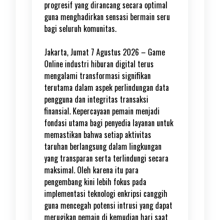
progresif yang dirancang secara optimal
guna menghadirkan sensasi bermain seru
bagi seluruh komunitas.
Jakarta, Jumat 7 Agustus 2026 – Game
Online industri hiburan digital terus
mengalami transformasi signifikan
terutama dalam aspek perlindungan data
pengguna dan integritas transaksi
finansial. Kepercayaan pemain menjadi
fondasi utama bagi penyedia layanan untuk
memastikan bahwa setiap aktivitas
taruhan berlangsung dalam lingkungan
yang transparan serta terlindungi secara
maksimal. Oleh karena itu para
pengembang kini lebih fokus pada
implementasi teknologi enkripsi canggih
guna mencegah potensi intrusi yang dapat
merugikan pemain di kemudian hari saat