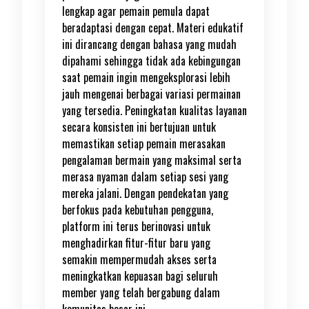
lengkap agar pemain pemula dapat
beradaptasi dengan cepat. Materi edukatif
ini dirancang dengan bahasa yang mudah
dipahami sehingga tidak ada kebingungan
saat pemain ingin mengeksplorasi lebih
jauh mengenai berbagai variasi permainan
yang tersedia. Peningkatan kualitas layanan
secara konsisten ini bertujuan untuk
memastikan setiap pemain merasakan
pengalaman bermain yang maksimal serta
merasa nyaman dalam setiap sesi yang
mereka jalani. Dengan pendekatan yang
berfokus pada kebutuhan pengguna,
platform ini terus berinovasi untuk
menghadirkan fitur-fitur baru yang
semakin mempermudah akses serta
meningkatkan kepuasan bagi seluruh
member yang telah bergabung dalam