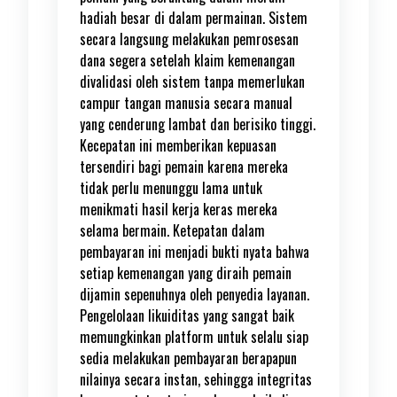
hadiah besar di dalam permainan. Sistem
secara langsung melakukan pemrosesan
dana segera setelah klaim kemenangan
divalidasi oleh sistem tanpa memerlukan
campur tangan manusia secara manual
yang cenderung lambat dan berisiko tinggi.
Kecepatan ini memberikan kepuasan
tersendiri bagi pemain karena mereka
tidak perlu menunggu lama untuk
menikmati hasil kerja keras mereka
selama bermain. Ketepatan dalam
pembayaran ini menjadi bukti nyata bahwa
setiap kemenangan yang diraih pemain
dijamin sepenuhnya oleh penyedia layanan.
Pengelolaan likuiditas yang sangat baik
memungkinkan platform untuk selalu siap
sedia melakukan pembayaran berapapun
nilainya secara instan, sehingga integritas