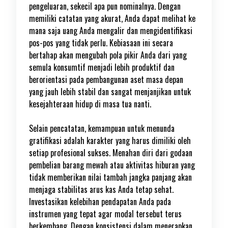
pengeluaran, sekecil apa pun nominalnya. Dengan
memiliki catatan yang akurat, Anda dapat melihat ke
mana saja uang Anda mengalir dan mengidentifikasi
pos-pos yang tidak perlu. Kebiasaan ini secara
bertahap akan mengubah pola pikir Anda dari yang
semula konsumtif menjadi lebih produktif dan
berorientasi pada pembangunan aset masa depan
yang jauh lebih stabil dan sangat menjanjikan untuk
kesejahteraan hidup di masa tua nanti.
Selain pencatatan, kemampuan untuk menunda
gratifikasi adalah karakter yang harus dimiliki oleh
setiap profesional sukses. Menahan diri dari godaan
pembelian barang mewah atau aktivitas hiburan yang
tidak memberikan nilai tambah jangka panjang akan
menjaga stabilitas arus kas Anda tetap sehat.
Investasikan kelebihan pendapatan Anda pada
instrumen yang tepat agar modal tersebut terus
berkembang. Dengan konsistensi dalam menerapkan