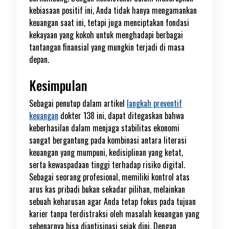
kebiasaan positif ini, Anda tidak hanya mengamankan
keuangan saat ini, tetapi juga menciptakan fondasi
kekayaan yang kokoh untuk menghadapi berbagai
tantangan finansial yang mungkin terjadi di masa
depan.
Kesimpulan
Sebagai penutup dalam artikel
langkah preventif
keuangan
dokter 138 ini, dapat ditegaskan bahwa
keberhasilan dalam menjaga stabilitas ekonomi
sangat bergantung pada kombinasi antara literasi
keuangan yang mumpuni, kedisiplinan yang ketat,
serta kewaspadaan tinggi terhadap risiko digital.
Sebagai seorang profesional, memiliki kontrol atas
arus kas pribadi bukan sekadar pilihan, melainkan
sebuah keharusan agar Anda tetap fokus pada tujuan
karier tanpa terdistraksi oleh masalah keuangan yang
sebenarnya bisa diantisipasi sejak dini. Dengan