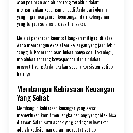
atau penipuan adalah benteng terakhir dalam
mengamankan keuangan pribadi Anda dari oknum
yang ingin mengambil keuntungan dari kelengahan
yang terjadi selama proses transaksi.
Melalui penerapan keempat langkah mitigasi di atas,
Anda membangun ekosistem keuangan yang jauh lebih
tangguh. Keamanan aset bukan hanya soal teknologi,
melainkan tentang kewaspadaan dan tindakan
preventif yang Anda lakukan secara konsisten setiap
harinya.
Membangun Kebiasaan Keuangan
Yang Sehat
Membangun kebiasaan keuangan yang sehat
memerlukan komitmen jangka panjang yang tidak bisa
ditawar. Salah satu aspek yang sering terlewatkan
adalah kedisiplinan dalam mencatat setiap