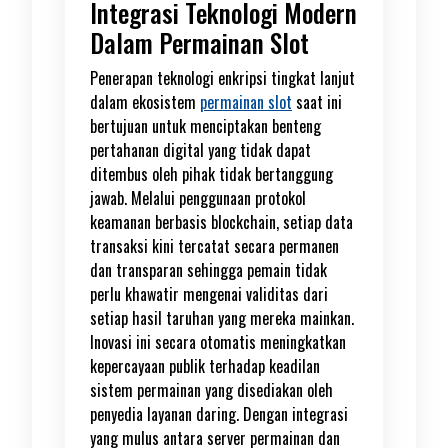
Integrasi Teknologi Modern
Dalam Permainan Slot
Penerapan teknologi enkripsi tingkat lanjut
dalam ekosistem
permainan slot
saat ini
bertujuan untuk menciptakan benteng
pertahanan digital yang tidak dapat
ditembus oleh pihak tidak bertanggung
jawab. Melalui penggunaan protokol
keamanan berbasis blockchain, setiap data
transaksi kini tercatat secara permanen
dan transparan sehingga pemain tidak
perlu khawatir mengenai validitas dari
setiap hasil taruhan yang mereka mainkan.
Inovasi ini secara otomatis meningkatkan
kepercayaan publik terhadap keadilan
sistem permainan yang disediakan oleh
penyedia layanan daring. Dengan integrasi
yang mulus antara server permainan dan