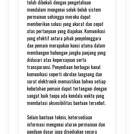
telah dibekali dengan pengetahuan
mendalam mengenai seluk-beluk sistem
permainan sehingga mereka dapat
memberikan solusi yang akurat dan cepat
atas pertanyaan yang diajukan. Komunikasi
yang efektif antara pihak penyelenggara
dan pemain merupakan kunci utama dalam
membangun hubungan jangka panjang yang
didasari atas kepercayaan serta
transparansi. Penyediaan berbagai kanal
komunikasi seperti obrolan langsung dan
surat elektronik memastikan bahwa setiap
kebutuhan pemain dapat tertangani dengan
sangat baik tanpa ada kendala waktu yang
membatasi aksesibilitas bantuan tersebut.
Selain bantuan teknis, ketersediaan
informasi mengenai aturan permainan dan
panduan dasar juga disediakan secara