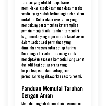
taruhan yang efektif tanpa harus
memikirkan aspek keamanan data mereka
sendiri yang sudah terlindungi oleh sistem
mutakhir. Keberadaan ekosistem yang
mendukung pertumbuhan keterampilan
pemain menjadi nilai tambah tersendiri
bagi mereka yang ingin meraih kesuksesan
dalam setiap sesi permainan yang
dimainkan secara rutin setiap harinya.
Keuntungan tersebut dirancang untuk
menciptakan suasana kompetisi yang sehat
dan adil bagi setiap orang yang
berpartisipasi dalam setiap jenis
permainan yang ditawarkan secara resmi.
Panduan Memulai Taruhan
Dengan Aman
Memulai langkah dalam dunia permainan