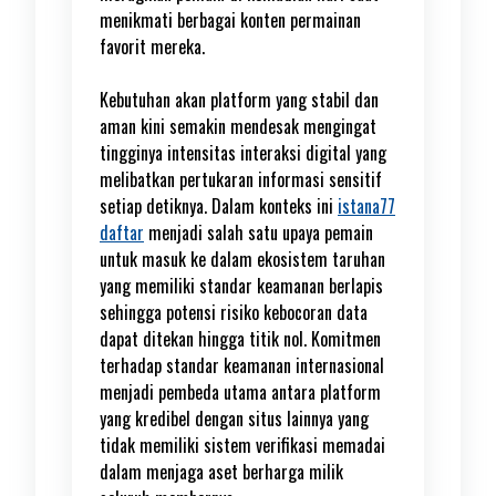
menikmati berbagai konten permainan
favorit mereka.
Kebutuhan akan platform yang stabil dan
aman kini semakin mendesak mengingat
tingginya intensitas interaksi digital yang
melibatkan pertukaran informasi sensitif
setiap detiknya. Dalam konteks ini
istana77
daftar
menjadi salah satu upaya pemain
untuk masuk ke dalam ekosistem taruhan
yang memiliki standar keamanan berlapis
sehingga potensi risiko kebocoran data
dapat ditekan hingga titik nol. Komitmen
terhadap standar keamanan internasional
menjadi pembeda utama antara platform
yang kredibel dengan situs lainnya yang
tidak memiliki sistem verifikasi memadai
dalam menjaga aset berharga milik